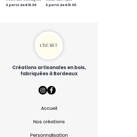
Prix promotionnel
Prix promotionnel
À partir de
€16.00
À partir de
€15.00
Créations artisanales en bois,
fabriquées à
Bordeaux
Accueil
Nos créations
Personnalisation