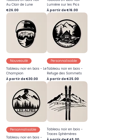
Au Clair de Lune
Lumière sur les Pics
Prix
Prix promotionnel
€26.00
À partir de
€16.00
Nouveauté
Personnalisable
Tableau noir en bois - Le
Tableau noir en bois -
Champion
Refuge des Sommets
Prix promotionnel
Prix promotionnel
À partir de
€30.00
À partir de
€25.00
Tableau noir en bois -
Personnalisable
Traces Ephémères
Tableau noir en bois -
Prix promotionnel
À partir de
€45.00