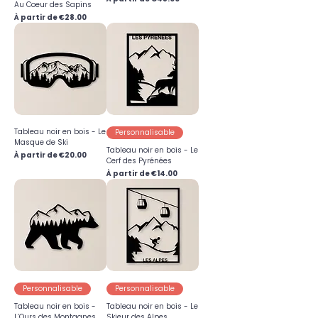
Au Coeur des Sapins
Prix promotionnel
À partir de
€28.00
Tableau noir en bois - Le
Personnalisable
Masque de Ski
Tableau noir en bois - Le
Prix promotionnel
À partir de
€20.00
Cerf des Pyrénées
Prix promotionnel
À partir de
€14.00
Personnalisable
Personnalisable
Tableau noir en bois -
Tableau noir en bois - Le
L’Ours des Montagnes
Skieur des Alpes