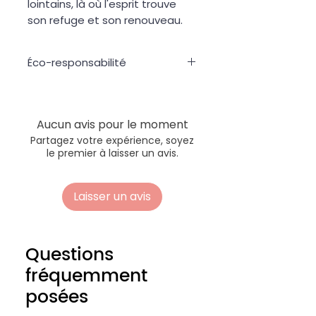
lointains, là où l'esprit trouve
son refuge et son renouveau.
Éco-responsabilité
Nous choisissons exclusivement
du bois
certifié FSC et PEFC
pour
la création de nos œuvres d'art.
Aucun avis pour le moment
Cette certification garantit que le
Partagez votre expérience, soyez
bois provient de forêts gérées de
le premier à laisser un avis.
manière durable et responsable,
respectant les normes
environnementales, sociales et
Laisser un avis
économiques les plus strictes. En
choisissant nos créations, vous
soutenez non seulement l'art,
Questions
mais aussi la préservation de nos
précieuses forêts !
fréquemment
posées