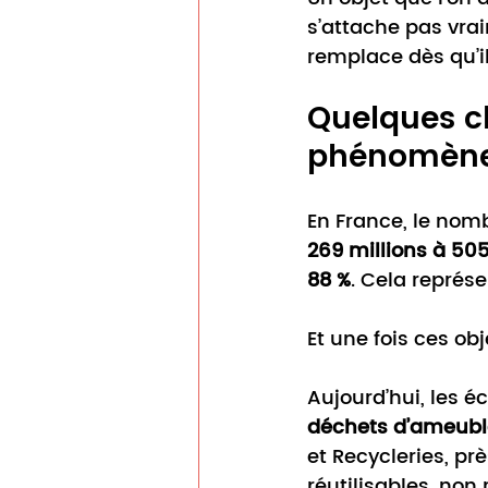
s’attache pas vrai
remplace dès qu’i
Quelques ch
phénomèn
En France, le nom
269 millions à 505
88 %
. Cela représe
Et une fois ces obj
Aujourd’hui, les 
déchets d’ameub
et Recycleries, p
réutilisables, non