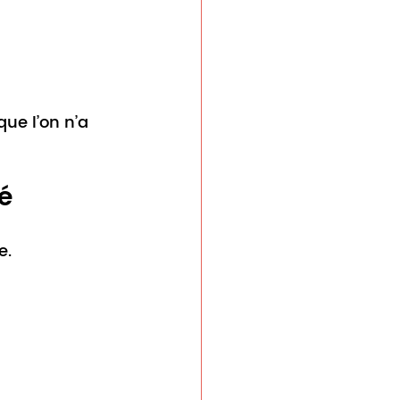
ue l’on n’a 
é
e.