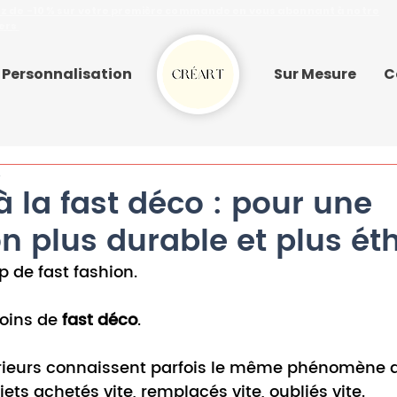
ez de -10 % sur votre première commande en vous abonnant à notre
ers
Personnalisation
Sur Mesure
C
e
à la fast déco : pour une
n plus durable et plus ét
 de fast fashion.
ins de 
fast déco
.
érieurs connaissent parfois le même phénomène 
jets achetés vite, remplacés vite, oubliés vite.