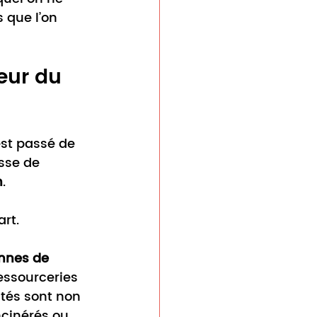
 que l’on 
eur du 
st passé de 
sse de 
n
.
art.
onnes de 
essourceries 
tés sont non 
ncinérés ou 