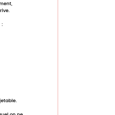
ment, 
ive.
 :
jetable.
quel on ne 