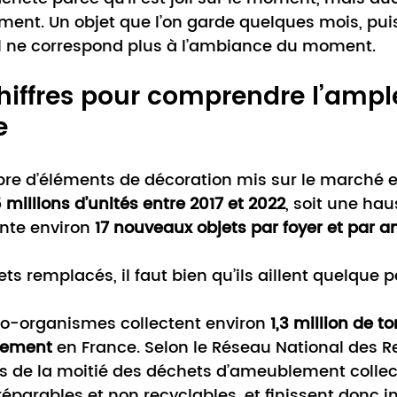
ment. Un objet que l’on garde quelques mois, puis
l ne correspond plus à l’ambiance du moment.
iffres pour comprendre l’ampl
e
bre d’éléments de décoration mis sur le marché e
 millions d’unités entre 2017 et 2022
, soit une hau
nte environ 
17 nouveaux objets par foyer et par a
ets remplacés, il faut bien qu’ils aillent quelque p
éco-organismes collectent environ 
1,3 million de t
lement
 en France. Selon le Réseau National des R
rès de la moitié des déchets d’ameublement collec
 réparables et non recyclables, et finissent donc i