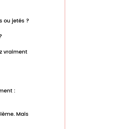
 ou jetés ?
?
z vraiment 
ment : 
blème. Mais 