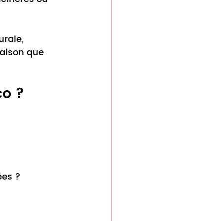
rale, 
aison que 
co ?
ées ?