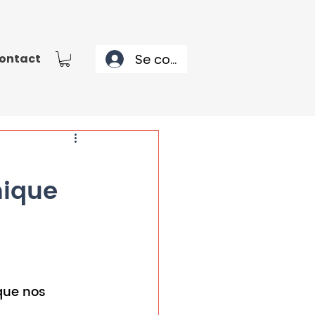
Se connecter
ontact
hique
que nos 