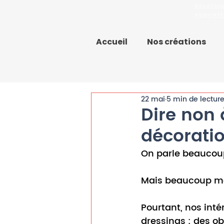
Bénéfici
newslett
Accueil
Nos créations
22 mai
5 min de lectur
Dire non 
décoratio
On parle beaucoup
Mais beaucoup mo
Pourtant, nos int
dressings : des ob