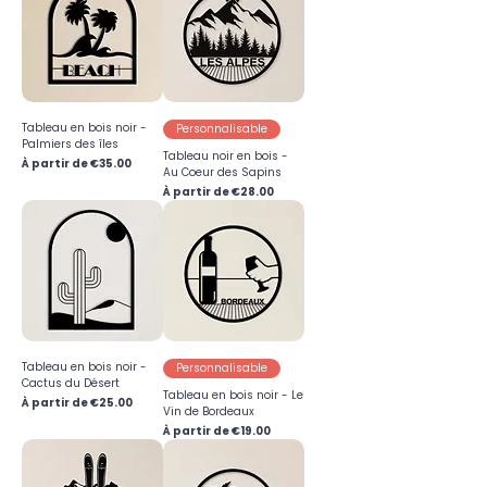
Tableau en bois noir -
Personnalisable
Palmiers des îles
Tableau noir en bois -
Prix promotionnel
À partir de
€35.00
Au Coeur des Sapins
Prix promotionnel
À partir de
€28.00
Tableau en bois noir -
Personnalisable
Cactus du Désert
Tableau en bois noir - Le
Prix promotionnel
À partir de
€25.00
Vin de Bordeaux
Prix promotionnel
À partir de
€19.00