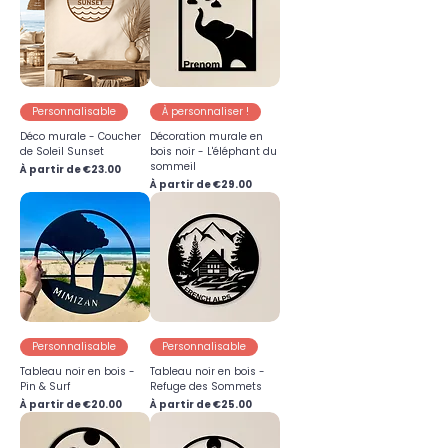
Personnalisable
À personnaliser !
Déco murale - Coucher
Décoration murale en
de Soleil Sunset
bois noir - L'éléphant du
sommeil
Prix promotionnel
À partir de
€23.00
Prix promotionnel
À partir de
€29.00
Personnalisable
Personnalisable
Tableau noir en bois -
Tableau noir en bois -
Pin & Surf
Refuge des Sommets
Prix promotionnel
Prix promotionnel
À partir de
€20.00
À partir de
€25.00