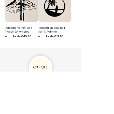
Tableau noir en bois -
Tableau en bois noir -
Traces Ephémères
Surf & Palmier
Prix promotionnel
Prix promotionnel
À partir de
€45.00
À partir de
€19.00
Créations artisanales en bois,
fabriquées à
Bordeaux