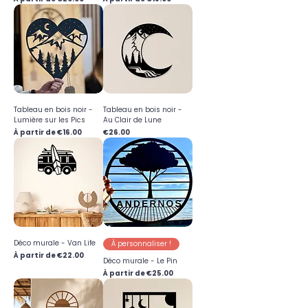
Tableau en bois noir -
Tableau en bois noir -
Lumière sur les Pics
Au Clair de Lune
Prix promotionnel
Prix
À partir de
€16.00
€26.00
Déco murale - Van Life
À personnaliser !
Prix promotionnel
À partir de
€22.00
Déco murale - Le Pin
Prix promotionnel
À partir de
€25.00