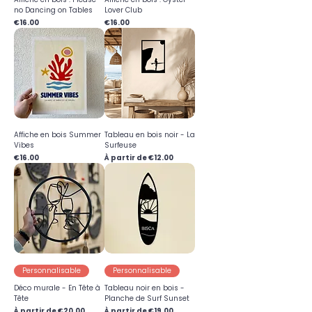
no Dancing on Tables
Lover Club
Prix
Prix
€16.00
€16.00
Affiche en bois Summer
Tableau en bois noir - La
Vibes
Surfeuse
Prix
Prix promotionnel
€16.00
À partir de
€12.00
Personnalisable
Personnalisable
Déco murale - En Tête à
Tableau noir en bois -
Tête
Planche de Surf Sunset
Prix promotionnel
Prix promotionnel
À partir de
€20.00
À partir de
€19.00